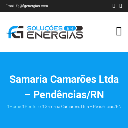
Email: fg@fgenergias.com
Samaria Camarões Ltda
– Pendências/RN
Home
Portfolio
Samaria Camarões Ltda – Pendências/RN