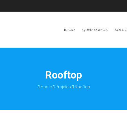
INÍCIO
QUEM SOMOS
SOLUÇ
Rooftop
Home
Projetos
Rooftop